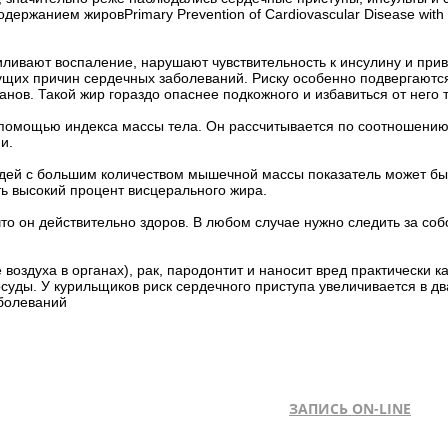
ржанием жировPrimary Prevention of Cardiovascular Disease with a
ивают воспаление, нарушают чувствительность к инсулину и приво
ущих причин сердечных заболеваний. Риску особенно подвергаются
анов. Такой жир гораздо опаснее подкожного и избавиться от него 
 помощью индекса массы тела. Он рассчитывается по соотношени
и.
юдей с большим количеством мышечной массы показатель может бы
ть высокий процент висцерального жира.
что он действительно здоров. В любом случае нужно следить за со
оздуха в органах), рак, пародонтит и наносит вред практически к
уды. У курильщиков риск сердечного приступа увеличивается в два
аболеваний
ЗАПИСЬ ON-LINE