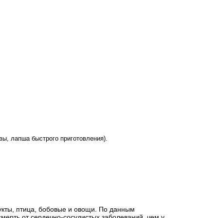
вы, лапша быстрого приготовления).
укты, птица, бобовые и овощи. По данным
смерть от сердечно-сосудистых заболеваний, чем у