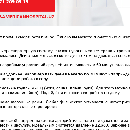
причин смертности в мире. Однако вы можете значительно снизить
иореспираторную систему, снижает уровень холестерина и кровяно
нимались. Двигаться хоть сколько-то лучше, чем не двигаться совсе
т аэробных упражнений средней интенсивности и 60 минут силовых
ам удобнее, например пять дней в неделю по 30 минут или трижды п
нис и даже работа в саду.
новные группы мышц (ноги, спина, плечи, руки). Для этого можно 
и отжимания, йога). Подойдёт и интенсивная работа по дому.
екомендованные рамки. Любая физическая активность снижает риск
ные интервальные тренировки.
ческой нагрузке на стенки артерий, из-за чего они сужаются и за
вести к инсульту. Идеальным считается давление 120/80. Верхнее
иастолическое давление — давление в состоянии покоя.