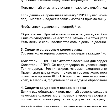
Повышенный риск гипертензии у пожилых людей, людей
Если давление превышает отметку 120/80, у вас може
поднимается и падает в зависимости от приёма пищи и 
Чтобы снизить давление, попробуйте:
Сбросить вес. При избыточном весе сердцу нужно бол
Снизить употребление алкоголя. Мужчинам стоит упот
Есть меньше соли. Количество соли в день не должно
3. Следите за уровнем холестерина
Уровень холестерина советуют проверять каждые 4–6
Холестерин ЛПВП. Он считается полезным для сердеч
Холестерин ЛПНП. Он вредит здоровью, уровень соде
Триглицериды. Это тип жиров, которые находятся в 
Правильная диета может привести уровень холестери
повышают уровень ЛПВП. А при повышенном уровне тр
хлеб, макароны, фруктовые соки и другие обработанн
4. Следите за уровнем сахара в крови
Если у вас обнаружили повышенный уровень сахара в к
некоторые факторы могут повысить уровень сахара и 
противозачаточных средств, антидепрессантов, средс
Не забывайте, что уровень сахара можно измерять тол