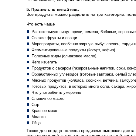
5. Правильно питайтесь
Все продукты можно разделить на три категории: пол
Что есть чаще
Растительную пищу: орехи, семена, бобовые, зерновые
Свежие фрукты и овощи.
Морепродукты, особенно жирную рыбу: лосось, сардин
Ферментированные продукты (йогурт, кефир).
Полезные жиры (оливковое масло).
Чего избегать
Продуктов с сахаром (газированные напитки, соки, конф
Обработанных углеводов (готовые завтраки, белый хлеб
Мясных продуктов (колбаса, сосиски, ветчина, гамбурге
Готовых продуктов, в которых много соли, сахара, жир
Что употреблять умеренно
Сливочное масло.
Сыр.
Красное мясо.
Молоко.
Яйца.
Также для сердца полезна средиземноморская диета.
исследователей, у тех, кто придерживался этой диет