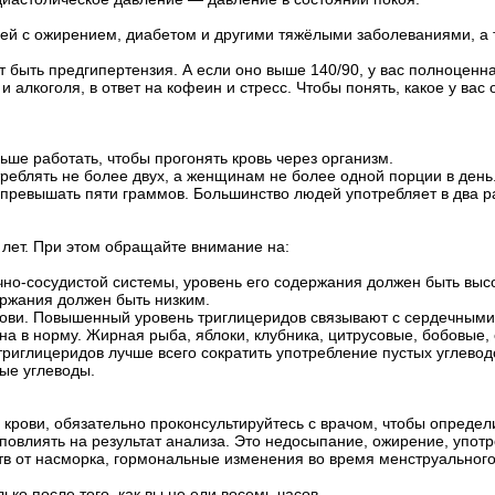
 с ожирением, диабетом и другими тяжёлыми заболеваниями, а так
т быть предгипертензия. А если оно выше 140/90, у вас полноценн
алкоголя, в ответ на кофеин и стресс. Чтобы понять, какое у вас 
ьше работать, чтобы прогонять кровь через организм.
реблять не более двух, а женщинам не более одной порции в день
 превышать пяти граммов. Большинство людей употребляет в два р
 лет. При этом обращайте внимание на:
но-сосудистой системы, уровень его содержания должен быть выс
ржания должен быть низким.
крови. Повышенный уровень триглицеридов связывают с сердечным
на в норму. Жирная рыба, яблоки, клубника, цитрусовые, бобовые
иглицеридов лучше всего сократить употребление пустых углеводо
ые углеводы.
рови, обязательно проконсультируйтесь с врачом, чтобы определит
повлиять на результат анализа. Это недосыпание, ожирение, упот
тв от насморка, гормональные изменения во время менструального 
ько после того, как вы не ели восемь часов.