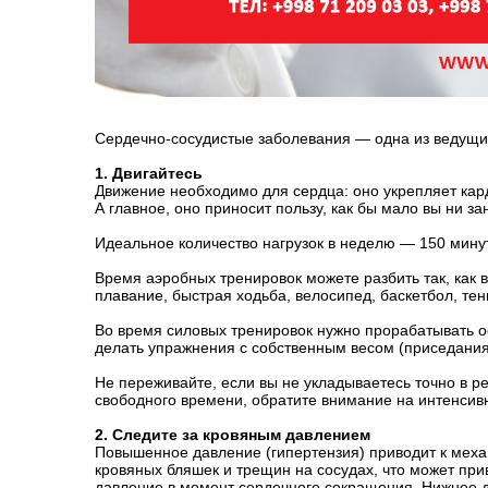
Сердечно-сосудистые заболевания — одна из ведущих 
1. Двигайтесь
Движение необходимо для сердца: оно укрепляет кард
А главное, оно приносит пользу, как бы мало вы ни за
Идеальное количество нагрузок в неделю — 150 мину
Время аэробных тренировок можете разбить так, как в
плавание, быстрая ходьба, велосипед, баскетбол, тен
Во время силовых тренировок нужно прорабатывать ос
делать упражнения с собственным весом (приседания 
Не переживайте, если вы не укладываетесь точно в р
свободного времени, обратите внимание на интенсив
2. Следите за кровяным давлением
Повышенное давление (гипертензия) приводит к механи
кровяных бляшек и трещин на сосудах, что может при
давление в момент сердечного сокращения. Нижнее д