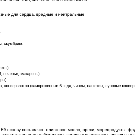
езные для сердца, вредные и нейтральные.
.
ы, скумбрию.
еты).
, печенье, макароны).
ры).
ов, консервантов (замороженные блюда, чипсы, наггетсы, суповые консер
 Её основу составляют оливковое масло, орехи, морепродукты, фр
ы, значительно реже наблюдались сердечные приступы, инсульты и 