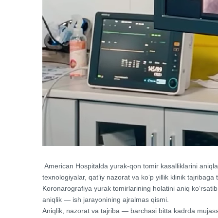
American Hospitalda yurak-qon tomir kasalliklarini aniql
texnologiyalar, qat’iy nazorat va ko‘p yillik klinik tajriba
Koronarografiya yurak tomirlarining holatini aniq ko‘rsatib
aniqlik — ish jarayonining ajralmas qismi.
Aniqlik, nazorat va tajriba — barchasi bitta kadrda muja