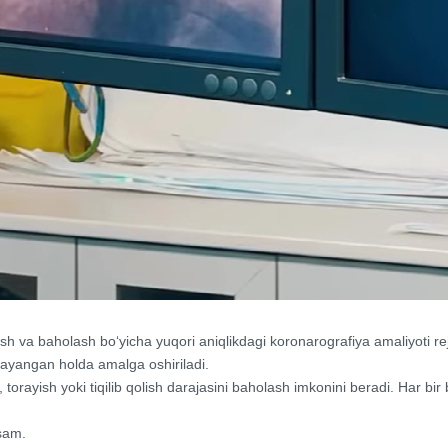
ash va baholash bo‘yicha yuqori aniqlikdagi koronarografiya amaliyoti 
ga tayangan holda amalga oshiriladi.
, torayish yoki tiqilib qolish darajasini baholash imkonini beradi. Har b
ssam.