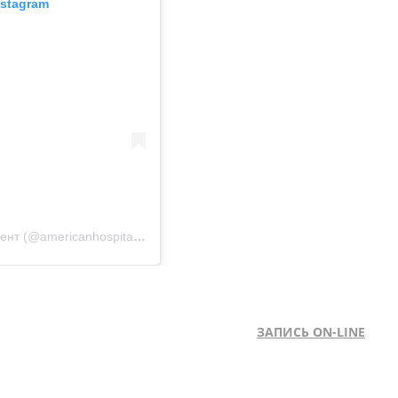
nstagram
Публикация от Кардиохирургия | Флебология | Ташкент (@americanhospital.uz)
ЗАПИСЬ ON-LINE