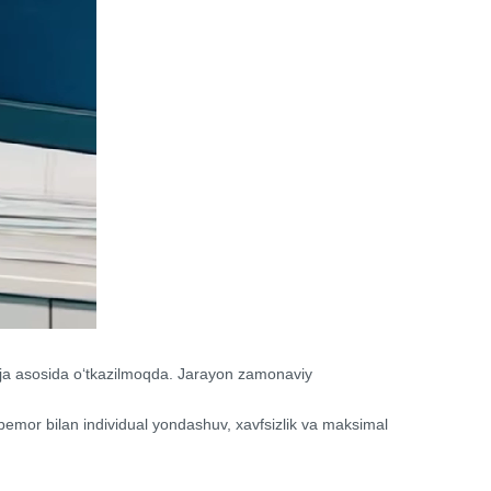
reja asosida o‘tkazilmoqda. Jarayon zamonaviy
ir bemor bilan individual yondashuv, xavfsizlik va maksimal