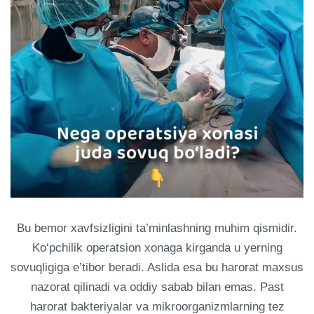
Bu bemor xavfsizligini ta’minlashning muhim qismidir.
Ko‘pchilik operatsion xonaga kirganda u yerning
sovuqligiga e’tibor beradi. Aslida esa bu harorat maxsus
nazorat qilinadi va oddiy sabab bilan emas. Past
harorat bakteriyalar va mikroorganizmlarning tez