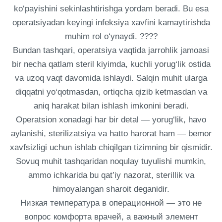
ko‘payishini sekinlashtirishga yordam beradi. Bu esa
operatsiyadan keyingi infeksiya xavfini kamaytirishda
muhim rol o‘ynaydi. ????
Bundan tashqari, operatsiya vaqtida jarrohlik jamoasi
bir necha qatlam steril kiyimda, kuchli yorug‘lik ostida
va uzoq vaqt davomida ishlaydi. Salqin muhit ularga
diqqatni yo‘qotmasdan, ortiqcha qizib ketmasdan va
aniq harakat bilan ishlash imkonini beradi.
Operatsion xonadagi har bir detal — yorug‘lik, havo
aylanishi, sterilizatsiya va hatto harorat ham — bemor
xavfsizligi uchun ishlab chiqilgan tizimning bir qismidir.
Sovuq muhit tashqaridan noqulay tuyulishi mumkin,
ammo ichkarida bu qat’iy nazorat, sterillik va
himoyalangan sharoit deganidir.
Низкая температура в операционной — это не
вопрос комфорта врачей, а важный элемент