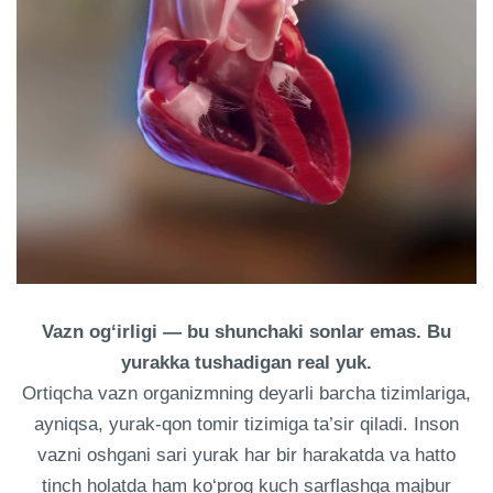
Vazn og‘irligi — bu shunchaki sonlar emas. Bu
yurakka tushadigan real yuk.
Ortiqcha vazn organizmning deyarli barcha tizimlariga,
ayniqsa, yurak-qon tomir tizimiga ta’sir qiladi. Inson
vazni oshgani sari yurak har bir harakatda va hatto
tinch holatda ham ko‘proq kuch sarflashga majbur