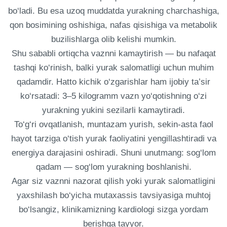
bo‘ladi. Bu esa uzoq muddatda yurakning charchashiga,
qon bosimining oshishiga, nafas qisishiga va metabolik
buzilishlarga olib kelishi mumkin.
Shu sababli ortiqcha vaznni kamaytirish — bu nafaqat
tashqi ko‘rinish, balki yurak salomatligi uchun muhim
qadamdir. Hatto kichik o‘zgarishlar ham ijobiy ta’sir
ko‘rsatadi: 3–5 kilogramm vazn yo‘qotishning o‘zi
yurakning yukini sezilarli kamaytiradi.
To‘g‘ri ovqatlanish, muntazam yurish, sekin-asta faol
hayot tarziga o‘tish yurak faoliyatini yengillashtiradi va
energiya darajasini oshiradi. Shuni unutmang: sog‘lom
qadam — sog‘lom yurakning boshlanishi.
Agar siz vaznni nazorat qilish yoki yurak salomatligini
yaxshilash bo‘yicha mutaxassis tavsiyasiga muhtoj
bo‘lsangiz, klinikamizning kardiologi sizga yordam
berishga tayyor.