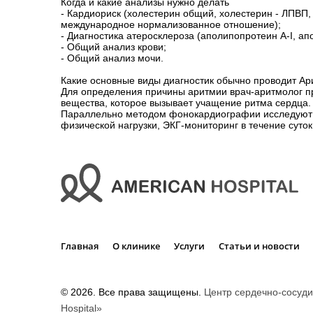
Когда и какие анализы нужно делать
- Кардиориск (холестерин общий, холестерин - ЛПВП,
международное нормализованное отношение);
- Диагностика атеросклероза (аполипопротеин А-I, а
- Общий анализ крови;
- Общий анализ мочи.
Какие основные виды диагностик обычно проводит Ар
Для определения причины аритмии врач-аритмолог пр
вещества, которое вызывает учащение ритма сердца.
Параллельно методом фонокардиографии исследуют с
физической нагрузки, ЭКГ-мониторинг в течение суто
Главная
О клинике
Услуги
Статьи и новости
©
2026
. Все права защищены.
Центр сердечно-сосуди
Hospital»