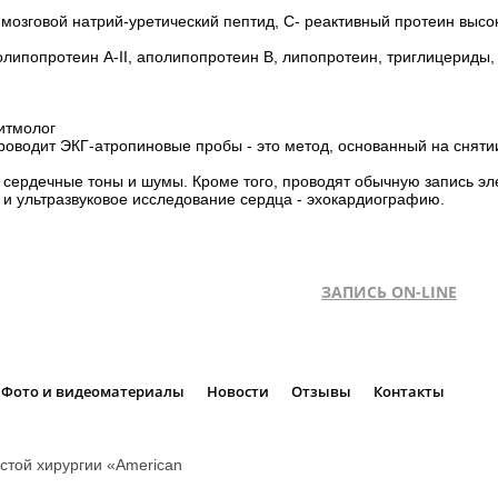
 мозговой натрий-уретический пептид, С- реактивный протеин высо
полипопротеин А-II, аполипопротеин В, липопротеин, триглицериды
итмолог
оводит ЭКГ-атропиновые пробы - это метод, основанный на снятии
ердечные тоны и шумы. Кроме того, проводят обычную запись эле
к и ультразвуковое исследование сердца - эхокардиографию.
ЗАПИСЬ ON-LINE
Фото и видеоматериалы
Новости
Отзывы
Контакты
стой хирургии «American