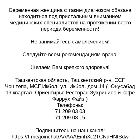
⠀
Беременная женщина с таким диагнозом обязана
находиться под пристальным вниманием
медицинских специалистов на протяжении всего
периода беременности!
⠀
Не занимайтесь самолечением!
⠀
Следуйте всем рекомендациям врача.
⠀
Желаем Вам крепкого здоровья!
⠀
Ташкентская область, Ташкентский р-н, ССГ
Чоштепа, МСГ Икбол, ул. Икбол, дом 14 ( Юнусабад
19 квартал. Ориентиры: Ресторан Зухринисо и кафе
Фаррух Файз )
Телефоны:
71 209 03 03
71 209 03 15
⠀
Подпишитесь на наш канал:
https://t.me/joinchat/AAAAAEinhXc2TCNdHNtSdw