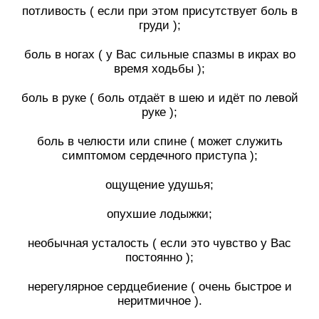
потливость ( если при этом присутствует боль в
груди );
⠀
боль в ногах ( у Вас сильные спазмы в икрах во
время ходьбы );
⠀
боль в руке ( боль отдаёт в шею и идёт по левой
руке );
⠀
боль в челюсти или спине ( может служить
симптомом сердечного приступа );
⠀
ощущение удушья;
⠀
опухшие лодыжки;
⠀
необычная усталость ( если это чувство у Вас
постоянно );
⠀
нерегулярное сердцебиение ( очень быстрое и
неритмичное ).
⠀