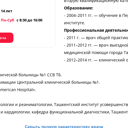
вторую квалификационную кате
Образование:
14 лет
- 2004–2011 гг. — обучение в 
Пн-Суб
с 8:30 до 16:00
институте.
Профессиональная деятельно
- 2011 г. — врач общей практик
рача
- 2011–2012 гг. — врач выездн
медицинской помощи города Та
- 2012–2014 гг. — клинический
инической больницы №1 ССВ ТБ.
анимации Центральной клинической больницы №1.
merican Hospital».
зиологии и реаниматологии, Ташкентский институт усовершенст
и и кардиологии, кафедра функциональной диагностики, Ташкен
Скрыть полную характеристику врача