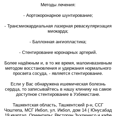
Методы лечения:
⠀
- Аортокоронарное шунтирование;
⠀
- Трансмиокардиальная лазерная реваскуляризация
миокарда;
⠀
- Баллонная ангиопластика;
⠀
- Стентирование коронарных артерий.
⠀
Более надёжным и, в то же время, малоинвазивным
методом восстановления и удержания нормального
просвета сосуда, - является стентирование.
⠀
Если у Вас обнаружена ишемическая болезнь
сердца, то записывайтесь в нашу клинику на самое
доступное стентирование в Узбекистане.
⠀
Ташкентская область, Ташкентский р-н, ССГ
Чоштепа, МСГ Икбол, ул. Икбол, дом 14 ( Юнусабад
19 квартал. Ориентиры: Ресторан Зухринисо и кафе