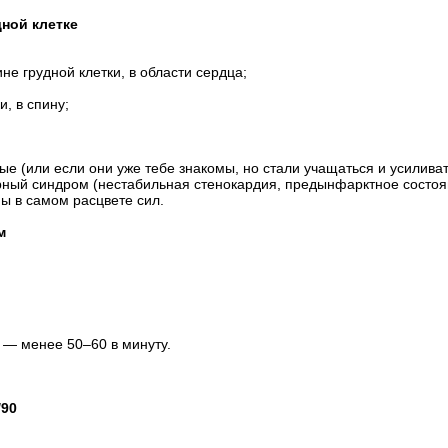
дной клетке
не грудной клетки, в области сердца;
, в спину;
вые (или если они уже тебе знакомы, но стали учащаться и усилив
рный синдром (нестабильная стенокардия, предынфарктное состоян
ы в самом расцвете сил.
м
м — менее 50–60 в минуту.
/90