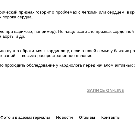
ический признак говорит о проблемах с легкими или сердцем: в к
 порока сердца.
ле при варикозе, например). Но чаще всего это признак сердечной 
 аорты и др.
ьно нужно обратиться к кардиологу, если в твоей семье у близких 
леваний — весьма распространенное явление.
мо проходить обследование у кардиолога перед началом активных 
ЗАПИСЬ ON-LINE
Фото и видеоматериалы
Новости
Отзывы
Контакты