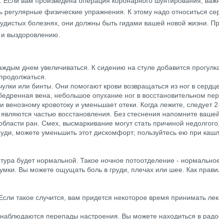
и. Если вам произведена операция коронарного шунтирования, важ
 регулярные физические упражнения. К этому надо относиться сер
осудистых болезнях, они должны быть гидами вашей новой жизни. Пр
 и выздоровлению.
аждым днем увеличиваться. К сидению на стуле добавится прогулка
 продолжаться.
улки или бинты. Они помогают крови возвращаться из ног в сердце
едренная вена, небольшое опухание ног в восстановительном пер
 венозному кровотоку и уменьшает отеки. Когда лежите, следует 2-
 являются частью восстановления. Без стеснения напомните вашей
бласти ран. Смех, высмаркивание могут стать причиной недолгого
уди, можете уменьшить этот дискомфорт; пользуйтесь ею при кашл
атура будет нормальной. Такое ночное потоотделение - нормальное
мки. Вы можете ощущать боль в груди, плечах или шее. Как прави
сли такое случится, вам придется некоторое время принимать лека
 наблюдаются перепады настроения. Вы можете находиться в радос