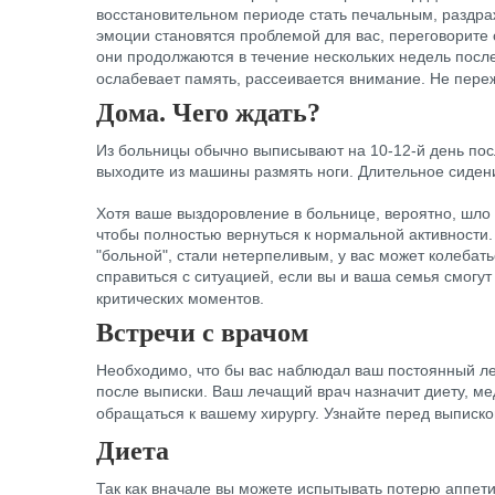
восстановительном периоде стать печальным, раздра
эмоции становятся проблемой для вас, переговорите 
они продолжаются в течение нескольких недель посл
ослабевает память, рассеивается внимание. Не переж
Дома. Чего ждать?
Из больницы обычно выписывают на 10-12-й день посл
выходите из машины размять ноги. Длительное сиде
Хотя ваше выздоровление в больнице, вероятно, шло
чтобы полностью вернуться к нормальной активности.
"больной", стали нетерпеливым, у вас может колебат
справиться с ситуацией, если вы и ваша семья смогу
критических моментов.
Встречи с врачом
Необходимо, что бы вас наблюдал ваш постоянный леч
после выписки. Ваш лечащий врач назначит диету, м
обращаться к вашему хирургу. Узнайте перед выписк
Диета
Так как вначале вы можете испытывать потерю аппети