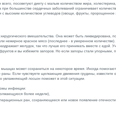
е всего, посоветуют диету с малым количеством жира, холестерин
та при большинстве сердечных заболеваний ограничивает количест
с высоким количеством углеводов (овощи, фрукты, пророщенное з
хирургического вмешательства. Она может быть ликвидирована, по
или нежирное красное мясо (последнее - в умеренном количестве)
аздражает желудок, так что лучше его принимать вместе с едой. Учт
фруктов и вы избежите запоров. Но если запоры стали упорными, 
и мышцах может сохраниться на некоторое время. Иногда помогаю
раны. Если чувствуете щелкающие движения грудины, известите о
то увлажняющий лосьон поможет в этой ситуации.
томы инфекции:
должающуюся более недели),
перационных ран, сохраняющееся или новое появление отечности,