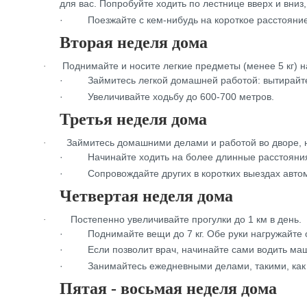
для вас. Попробуйте ходить по лестнице вверх и вниз
·
Поезжайте с кем-нибудь на короткое расстояни
Вторая неделя дома
Поднимайте и носите легкие предметы (менее 5 кг) н
·
·
Займитесь легкой домашней работой: вытирайте
·
Увеличивайте ходьбу до 600-700 метров.
Третья неделя дома
Займитесь домашними делами и работой вo дворе, н
·
·
Начинайте ходить на более длинные расстояния
·
Сопровождайте других в коротких выездах авто
Четвертая неделя дома
Постепенно увеличивайте прогулки до 1 км в день.
·
·
Поднимайте вещи до 7 кг. Обе руки нагружайте 
·
Если позволит врач, начинайте сами водить ма
·
Занимайтесь ежедневными делами, такими, как
Пятая - восьмая неделя дома