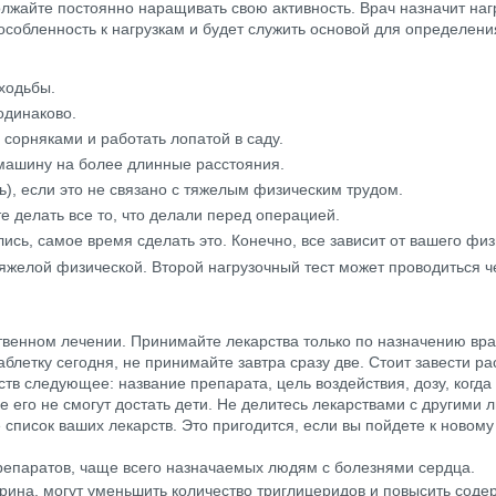
олжайте постоянно наращивать свою активность. Врач назначит на
пособленность к нагрузкам и будет служить основой для определени
ходьбы.
одинаково.
 сорняками и работать лопатой в саду.
омашину на более длинные расстояния.
ь), если это не связано с тяжелым физическим трудом.
е делать все то, что делали перед операцией.
сь, самое время сделать это. Конечно, все зависит от вашего физ
 тяжелой физической. Второй нагрузочный тест может проводиться 
венном лечении. Принимайте лекарства только по назначению врач
аблетку сегодня, не принимайте завтра сразу две. Стоит завести р
ств следующее: название препарата, цель воздействия, дозу, когд
де его не смогут достать дети. Не делитесь лекарствами с другими 
список ваших лекарств. Это пригодится, если вы пойдете к новому
репаратов, чаще всего назначаемых людям с болезнями сердца.
рина, могут уменьшить количество триглицеридов и повысить соде