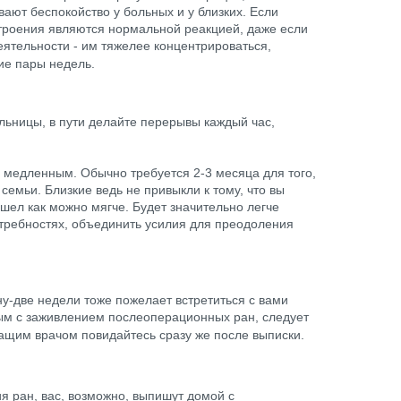
ают беспокойство у больных и у близких. Если
строения являются нормальной реакцией, даже если
ятельности - им тяжелее концентрироваться,
ие пары недель.
льницы, в пути делайте перерывы каждый час,
 медленным. Обычно требуется 2-3 месяца для того,
емьи. Близкие ведь не привыкли к тому, что вы
шел как можно мягче. Будет значительно легче
потребностях, объединить усилия для преодоления
у-две недели тоже пожелает встретиться с вами
ным с заживлением послеоперационных ран, следует
ащим врачом повидайтесь сразу же после выписки.
я ран, вас, возможно, выпишут домой с