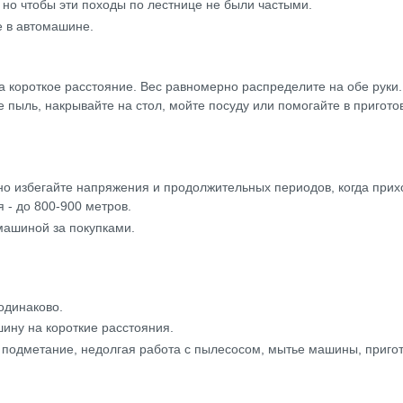
, но чтобы эти походы по лестнице не были частыми.
е в автомашине.
а короткое расстояние. Вес равномерно распределите на обе руки.
 пыль, накрывайте на стол, мойте посуду или помогайте в пригото
о избегайте напряжения и продолжительных периодов, когда прихо
 - до 800-900 метров.
машиной за покупками.
одинаково.
шину на короткие расстояния.
 подметание, недолгая работа с пылесосом, мытье машины, приго