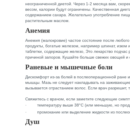
неограниченной диетой. Через 1-2 месяца вам, скоре
весом, калории будут ограничены. Качественная дие
содержанием сахара. Желательно употребление пищи 
растительным маслом.
Анемия
Анемия (малокровие) частое состояние после любого 
продукты, богатые железом, например шпинат, изюм 
таблетки, содержащие железо, Это лекарство подчас р
причиной запоров. Кушайте больше свежих овощей и 
Раневые и мышечные боли
Дискомфорт из-за болей в послеоперационной ране 
мышцы. Мазь не следует накладывать на заживающие 
вызывается отрастанием волос. Если врач разрешит, 
Свяжитесь с врачом, если заметите следующие симп
·
температуру выше 38°С (или меньшую, но про
·
промокание или выделение жидкости из послео
Душ