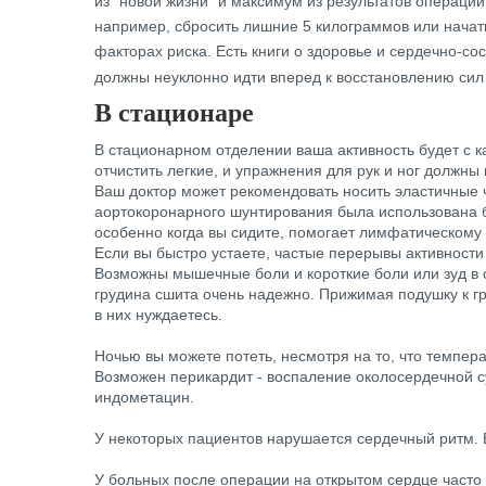
из "новой жизни" и максимум из результатов операци
например, сбросить лишние 5 килограммов или начать
факторах риска. Есть книги о здоровье и сердечно-с
должны неуклонно идти вперед к восстановлению сил
В стационаре
В стационарном отделении ваша активность будет с к
отчистить легкие, и упражнения для рук и ног должны
Ваш доктор может рекомендовать носить эластичные ч
аортокоронарного шунтирования была использована б
особенно когда вы сидите, помогает лимфатическому и
Если вы быстро устаете, частые перерывы активности
Возможны мышечные боли и короткие боли или зуд в о
грудина сшита очень надежно. Прижимая подушку к гр
в них нуждаетесь.
Ночью вы можете потеть, несмотря на то, что темпер
Возможен перикардит - воспаление околосердечной су
индометацин.
У некоторых пациентов нарушается сердечный ритм. Е
У больных после операции на открытом сердце часто