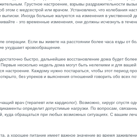
жительным. Грустное настроение, взрывы раздражительности вызыв
об этом с медсестрой или врачом. Установлено, что колебания на
е выписки. Иногда больные жалуются на изменения в умственной де
ивайте - это временные изменения, они должны исчезнуть в течен
е операции. Если вы живете на расстоянии более часа езды от бо
ние ухудшает кровообращение.
 достаточно быстро, дальнейшее восстановление дома будет более
 Первые несколько недель дома могут быть нелегкими и для вашей с
ься настроение. Каждому нужно постараться, чтобы этот период про
т открыто, без упреков и выяснения отношений говорить обо всех 
ащий врач (терапевт или кардиолог). Возможно, хирург спустя одн
едикаменты определит допустимые нагрузки. По вопросам, связан
ой, куда обращаться при любых возможных ситуациях. С вашим леч
та, а хорошее питание имеет важное значение во время заживлени