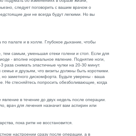
но подумать об изменениях в образе жизни,
ьезно, следует поговорить с вашим врачом о
едстоящие дни не всегда будут легкими. Но вы
 по палате и в холле. Глубокое дыхание, чтобы
, тем самым, уменьшая отеки голени и стоп. Если для
иоде - вполне нормальное явление. Поднятие ноги,
3 раза снимать эластичные чулки на 20-30 минут.
 семье и друзьям, что визиты должны быть короткими.
, но заметного дискомфорта. Будьте уверены - ваша
е. Не стесняйтесь попросить обезболивающие, когда
 явление в течение до двух недель после операции.
ло, врач для лечения назначит вам аспирин или
рства, пока ритм не восстановится.
тном настроении сразу после операции, а в