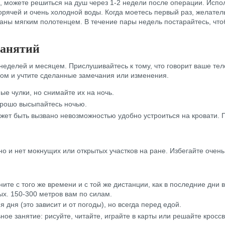
, можете решиться на душ через 1-2 недели после операции. Испо
орячей и очень холодной воды. Когда моетесь первый раз, желател
ны мягким полотенцем. В течение пары недель постарайтесь, чтоб
занятий
еделей и месяцем. Прислушивайтесь к тому, что говорит ваше тел
ачом и учтите сделанные замечания или изменения.
е чулки, но снимайте их на ночь.
орошо высыпайтесь ночью.
ожет быть вызвано невозможностью удобно устроиться на кровати.
 и нет мокнущих или открытых участков на ране. Избегайте очень
ните с того же времени и с той же дистанции, как в последние дни
ых. 150-300 метров вам по силам.
дня (это зависит и от погоды), но всегда перед едой.
ое занятие: рисуйте, читайте, играйте в карты или решайте кросс