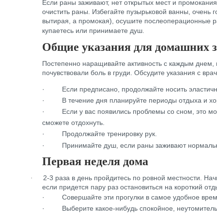
Если раны заживают, нет открытых мест и промокания
очистить раны. Избегайте пузырьковой ванны, очень г
вытирая, а промокая), осушите послеоперационные ра
купаетесь или принимаете душ.
Общие указания для домашних 
Постепенно наращивайте активность с каждым днем, н
почувствовали боль в груди. Обсудите указания с вр
·
Если предписано, продолжайте носить эластичны
·
В течение дня планируйте периоды отдыха и х
·
Если у вас появились проблемы со сном, это м
сможете отдохнуть.
·
Продолжайте тренировку рук.
·
Принимайте душ, если раны заживают нормально
Первая неделя дома
2-3 раза в день пройдитесь по ровной местности. Нач
·
если придется пару раз остановиться на короткий отд
·
Совершайте эти прогулки в самое удобное время 
·
Выберите какое-нибудь спокойное, неутомительн