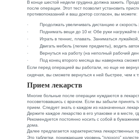
В конце шестой недели грудина должна зажить. Прод
после операции. Этот тест позволит установить прис
противопоказаний и ваш доктор согласен, вы можете:
·
Продолжать увеличивать дистанцию и скорость 
·
Поднимать вещи до 10 кг. Обе руки нагружайте 
·
Играть в теннис, плавать. Заниматься лужайкой,
·
Двигать мебель (легкие предметы), водить авт
·
Вернуться на работу (на неполный рабочий ден
·
Под конец второго месяца вы наверняка сможет
Если перед операцией вы работали, но еще не вернули
сидячая, вы сможете вернуться к ней быстрее, чем к
Прием лекарств
Многие больные после операции нуждаются в лекарст
посоветовавшись с врачом. Если вы забыли принять т
прием. Следует знать о каждом из назначенных лекар
Держите каждое лекарство в его упаковке и в месте, г
Рекомендуется постоянно носить с собой в бумажнике 
дома.
Далее предлагается характеристика лекарственных п
Это таблетки, понижающие уровень "плохого" холесте