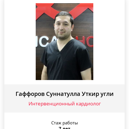
Гаффоров Суннатулла Уткир угли
Интервенционный кардиолог
Стаж работы
7 лет