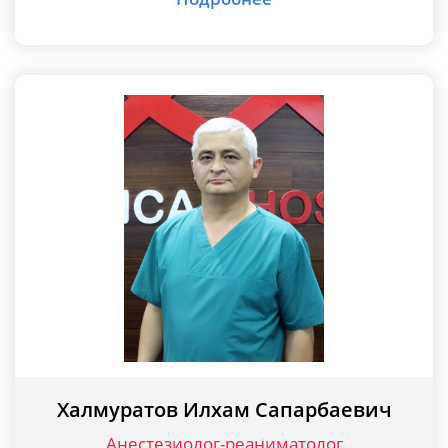
Халмуратов Илхам Сапарбаевич
Анестезиолог-реаниматолог