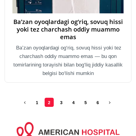
Ba’zan oyoqlardagi og‘riq, sovuq hissi
yoki tez charchash oddiy muammo
emas
Ba’zan oyoqlardagi og‘riq, sovuq hissi yoki tez
charchash oddiy muammo emas — bu qon
tomirlarining torayishi bilan bog‘liq jiddiy kasallik
belgisi bo‘lishi mumkin
1
2
3
4
5
6