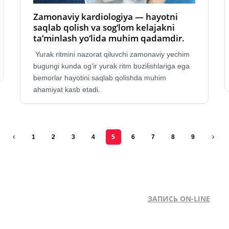
Zamonaviy kardiologiya — hayotni
saqlab qolish va sog‘lom kelajakni
ta’minlash yo‘lida muhim qadamdir.
Yurak ritmini nazorat qiluvchi zamonaviy yechim
bugungi kunda og‘ir yurak ritm buzilishlariga ega
bemorlar hayotini saqlab qolishda muhim
ahamiyat kasb etadi.
1
2
3
4
5
6
7
8
9
ЗАПИСЬ ON-LINE