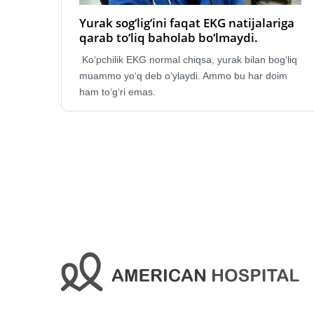
Yurak sog‘lig‘ini faqat EKG natijalariga
qarab to‘liq baholab bo‘lmaydi.
Ko‘pchilik EKG normal chiqsa, yurak bilan bog‘liq
muammo yo‘q deb o‘ylaydi. Ammo bu har doim
ham to‘g‘ri emas.