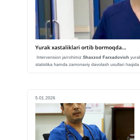
Yurak xastaliklari ortib bormoqda…
Intervension jarrohimiz
Shaxzod Farxadovich
yurak
statistika hamda zamonaviy davolash usullari haqida b
5.01.2026